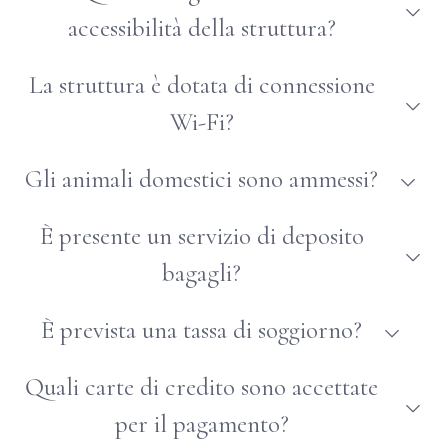
accessibilità della struttura?
Accessibile per persone in sedia a rotelle
La struttura è dotata di connessione
Wi-Fi?
Sì
Gli animali domestici sono ammessi?
Sì
È presente un servizio di deposito
bagagli?
Sì
È prevista una tassa di soggiorno?
Sì, €3,50
Quali carte di credito sono accettate
per il pagamento?