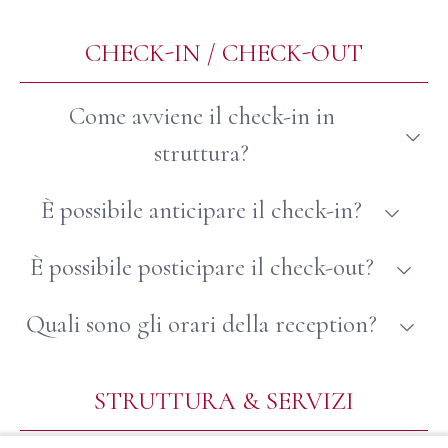
Visa, Mastercard, Amex, Bancomat
CHECK-IN / CHECK-OUT
Come avviene il check-in in
struttura?
In presenza
È possibile anticipare il check-in?
Dipende dalla disponibilità
È possibile posticipare il check-out?
Dipende dalla disponibilità
Quali sono gli orari della reception?
H24
STRUTTURA & SERVIZI