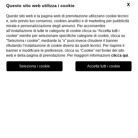
C’è un servizio navetta da/per la
X
Questo sito web utilizza i cookie
struttura?
Questo sito web e la pagina web di prenotazione utilizzano cookie tecnici
e, solo previo tuo consenso, cookies analitici e di marketing per pubblicità
mirata e personalizzazione degli annunci. Per acconsentire
all’installazione di tutte le categorie di cookie clicca su “Accetta tutti i
No
È presente un servizio di ricarica per
cookie” mentre per selezionare specifiche categorie di cookie, clicca su
"Seleziona i cookie"; mediante la “x” puoi invece chiudere il banner
auto elettriche?
rifiutando l’installazione di cookie diversi da quelli tecnici. Per riaprire il
banner e modificare le preferenze, clicca su “Cookie” nel footer del sito
web e della pagina di prenotazione. Per maggiori informazioni
clicca qui
.
Sì
CAMERE
Sono disponibili culle e lettini per
bambini?
Sì
CAMERE