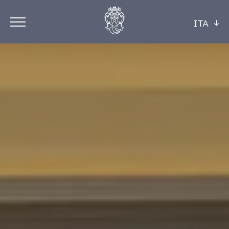
ITA
ITA
ENG