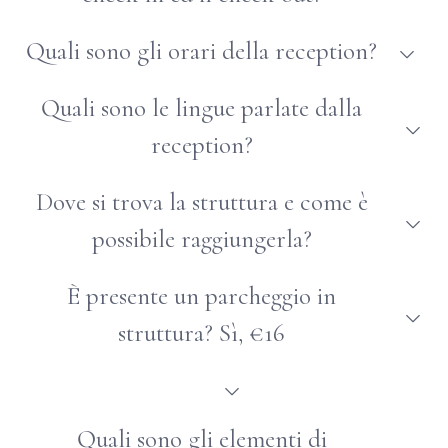
Check-in dalle 14:00 – check-out entro le 12:00
Quali sono gli orari della reception?
H24
Quali sono le lingue parlate dalla
reception?
Inglese, francese
Dove si trova la struttura e come è
possibile raggiungerla?
Centro storico, ZTL (registrazione targa auto durante
È presente un parcheggio in
il check-in per pass ZTL). A 1 km dalla stazione dei
struttura? Sì, €16
treni
Sì, €16
Sì
Quali sono gli elementi di