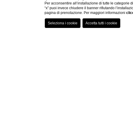
Per acconsentire all’installazione di tutte le categorie 
“x” puoi invece chiudere il banner rifiutando l’installazi
pagina di prenotazione. Per maggiori informazioni
clic
Il
benessere degli osp
ogni giorno. Per ques
spazio dalle dimensi