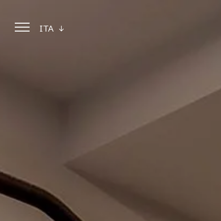
ITA
ITA
ENG