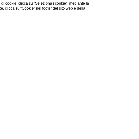
e di cookie, clicca su "Seleziona i cookie"; mediante la
ze, clicca su “Cookie” nel footer del sito web e della
guida il nostro lavoro,
ovissima palestra: uno
tazione di macchinari