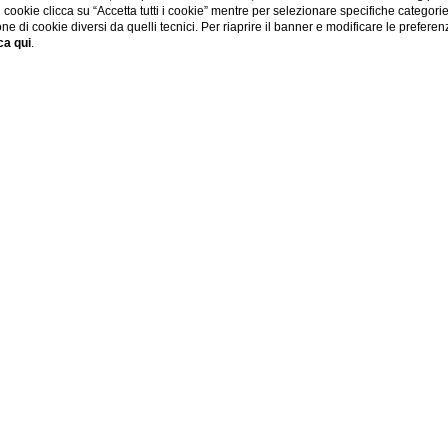
di cookie clicca su “Accetta tutti i cookie” mentre per selezionare specifiche categori
one di cookie diversi da quelli tecnici. Per riaprire il banner e modificare le preferen
ca qui
.
Home
Hotel
Palestra
PALESTRA
iti
che transitano al Grande Albergo Roma è l’obiettivo che 
ta ragione abbiamo deciso di mettere a disposizione una nu
oni contenute ma dalle potenzialità interessanti vista la do