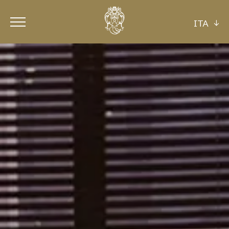
ITA
ITA
ENG